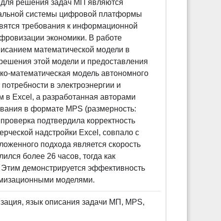
 для решения задач МП являются
ональной системы цифровой платформы
овятся требования к информационной
ифровизации экономики. В работе
писанием математической модели в
 решения этой модели и предоставления
ико-математическая модель автономного
потребности в электроэнергии и
в Excel, а разработанная авторами
ования в формате MPS (размерность:
 проверка подтвердила корректность
ческой надстройки Excel, совпало с
оженного подхода является скорость
лся более 26 часов, тогда как
. Этим демонстрируется эффективность
имизационными моделями.
ация, язык описания задачи МП, MPS,