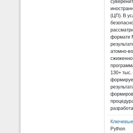
суверени
иностранн
(ЦП). В у
безопасно
рассматр
формате M
результат
атомно-во
сжиженно
программа
130+ тыс.
формируем
результа
формирова
процедура
разработ
Ключевые
Python