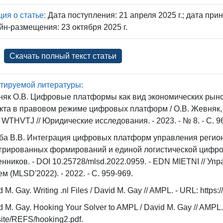
я о статье:
Дата поступления: 21 апреля 2025 г.; дата прин
йн-размещения: 23 октября 2025 г.
Скачать полный текст статьи
тируемой литературы:
як О.В. Цифровые платформы как вид экономических рыно
кта в правовом режиме цифровых платформ / О.В. Жевняк, -
WTHVTJ // Юридические исследования. - 2023. - № 8. - C. 9
ба В.В. Интеграция цифровых платформ управления реги
грированных формирований и единой логистической цифров
нников. - DOI 10.25728/mlsd.2022.0959. - EDN MIETNI // 
ем (MLSD'2022). - 2022. - С. 959-969.
 M. Gay. Writing .nl Files / David M. Gay // AMPL. - URL: https://
d M. Gay. Hooking Your Solver to AMPL / David M. Gay // AMPL. 
ite/REFS/hooking2.pdf.