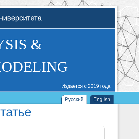
ниверситета
SIS &
MODELING
Издается с 2019 года
Русский
English
татье