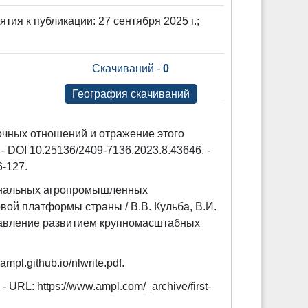
ятия к публикации: 27 сентября 2025 г.;
Скачиваний -
0
География скачиваний
чных отношений и отражение этого
 DOI 10.25136/2409-7136.2023.8.43646. -
6-127.
ональных агропромышленных
ой платформы страны / В.В. Кульба, В.И.
Управление развитием крупномасштабных
ampl.github.io/nlwrite.pdf.
- URL: https://www.ampl.com/_archive/first-