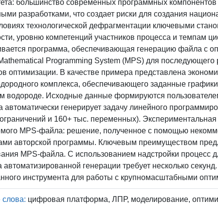
тета: большинство современных программных компонентов
ыми разработками, что создает риски для создания наци
словиях технологической дефрагментации ключевыми стан
сти, уровню компетенций участников процесса и темпам ц
ивается программа, обеспечивающая генерацию файла с о
athematical Programming System (MPS) для последующего
ов оптимизации. В качестве примера представлена эконом
дородного комплекса, обеспечивающего заданные графики 
м водороде. Исходные данные формируются пользователем 
 автоматически генерирует задачу линейного программир
 ограничений и 160+ тыс. переменных). Экспериментальная
ого MPS-файла: решение, полученное с помощью некоммер
тами авторской программы. Ключевым преимуществом предл
ния MPS-файла. С использованием надстройки процесс дли
 автоматизированной генерации требует несколько секунд
анного инструмента для работы с крупномасштабными опт
 слова:
цифровая платформа, ЛПР, моделирование, оптимиз