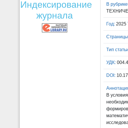
Индексирование
В рубрике
ТЕХНИЧЕ
журнала
Год:
2025
Страницы
Тип статьи
УДК:
004.4
DOI:
10.17
Аннотаци
В условия
необходим
формиров
математич
исследова