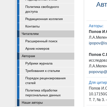
Авт
Политика свободного
доступа
Редакционная коллегия
Авторы:
Контакты
Попов И.
Читателям
Л.А.Мелен
Расширенный поиск
ipopov@is
Архив номеров
Попов С.
Авторам
исследова
Рубрики журнала
Л.А.Мелен
Требования к статьям
popovsp@i
Порядок рецензирования
Для цитир
статей
Попов И.С
Политика обработки
10.17150/
персональных данных
Т. 7, № 3.
Наши авторы