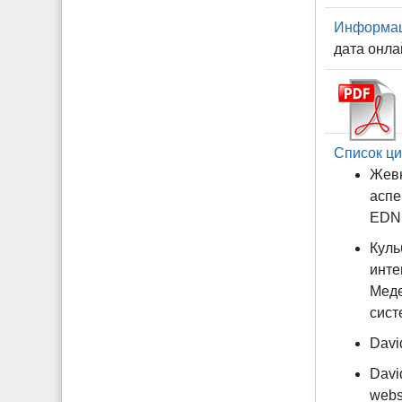
Информаци
дата онла
Список ци
Жевн
аспе
EDN 
Куль
инте
Меде
сист
David
Davi
webs