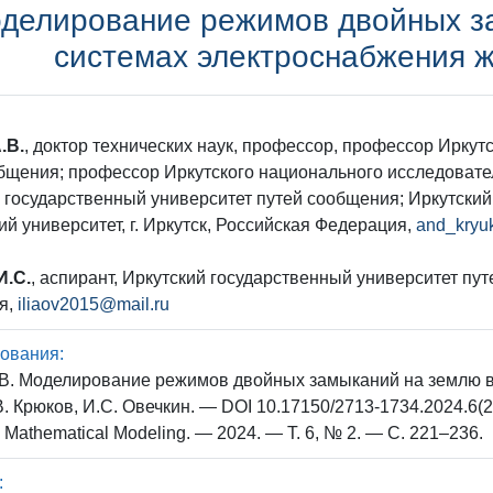
делирование режимов двойных з
системах электроснабжения ж
.В.
, доктор технических наук, профессор, профессор Иркут
бщения; профессор Иркутского национального исследовател
 государственный университет путей сообщения; Иркутски
ий университет, г. Иркутск, Российская Федерация,
and_kryu
И.С.
, аспирант, Иркутский государственный университет пут
я,
iliaov2015@mail.ru
ования:
.В. Моделирование режимов двойных замыканий на землю 
.В. Крюков, И.С. Овечкин. — DOI 10.17150/2713-1734.2024.6
& Mathematical Modeling. — 2024. — Т. 6, № 2. — С. 221–236.
: