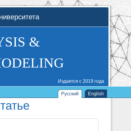
ниверситета
SIS &
MODELING
Издается с 2019 года
Русский
English
татье