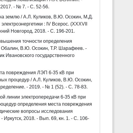
17. - № 7. - С. 52-56.
землю / А.Л. Куликов, В.Ю. Осокин, М.Д.
лектроэнергетики : IV Всерос. (XXXVII
жний Новгород, 2018. - С. 196-201.
овышения точности определения
 Обалин, В.Ю. Осокин, Т.Р. Шарафеев. -
ник Ивановского государственного
та повреждения ЛЭП 6-35 кВ при
 процедур / А.Л. Куликов, В.Ю. Осокин,
еление. - 2019. - № 1 (52). - С. 78-83.
й линии электропередачи 6-35 кВ при
роцедур определения места повреждения
тодические вопросы исследования
ркутск, 2018. - Вып. 69, кн. 1. - С. 106-