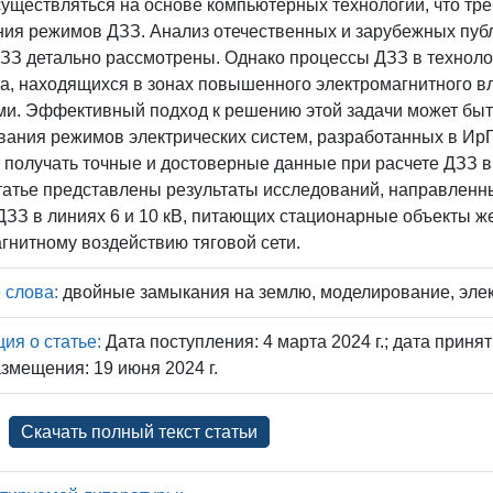
уществляться на основе компьютерных технологий, что тре
ия режимов ДЗЗ. Анализ отечественных и зарубежных публ
ДЗЗ детально рассмотрены. Однако процессы ДЗЗ в технол
а, находящихся в зонах повышенного электромагнитного вл
ми. Эффективный подход к решению этой задачи может быт
ания режимов электрических систем, разработанных в Ир
 получать точные и достоверные данные при расчете ДЗЗ 
статье представлены результаты исследований, направлен
ЗЗ в линиях 6 и 10 кВ, питающих стационарные объекты ж
гнитному воздействию тяговой сети.
 слова:
двойные замыкания на землю, моделирование, элек
я о статье:
Дата поступления: 4 марта 2024 г.; дата приняти
змещения: 19 июня 2024 г.
Скачать полный текст статьи