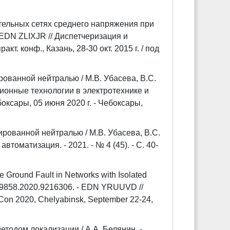
тельных сетях среднего напряжения при
 EDN ZLIXJR // Диспетчеризация и
т. конф., Казань, 28-30 окт. 2015 г. / под
ованной нейтралью / М.В. Убасева, В.С.
ионные технологии в электротехнике и
боксары, 05 июня 2020 г. - Чебоксары,
рованной нейтралью / М.В. Убасева, В.С.
втоматизация. - 2021. - № 4 (45). - С. 40-
 Ground Fault in Networks with Isolated
on49858.2020.9216306. - EDN YRUUVD //
alCon 2020, Chelyabinsk, September 22-24,
тодом локализации / А.А. Белянин. -