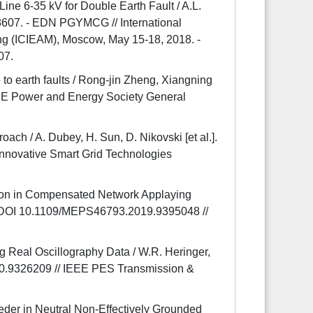
ine 6-35 kV for Double Earth Fault / A.L.
8607. - EDN PGYMCG // International
ing (ICIEAM), Moscow, May 15-18, 2018. -
07.
 to earth faults / Rong-jin Zheng, Xiangning
EEE Power and Energy Society General
oach / A. Dubey, H. Sun, D. Nikovski [et al.].
nnovative Smart Grid Technologies
tion in Compensated Network Applaying
. - DOI 10.1109/MEPS46793.2019.9395048 //
g Real Oscillography Data / W.R. Heringer,
020.9326209 // IEEE PES Transmission &
der in Neutral Non-Effectively Grounded