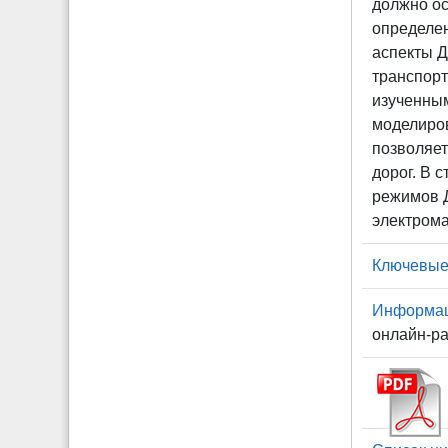
должно ос
определен
аспекты 
транспорт
изученны
моделиров
позволяет
дорог. В 
режимов Д
электрома
Ключевые
Информаци
онлайн-ра