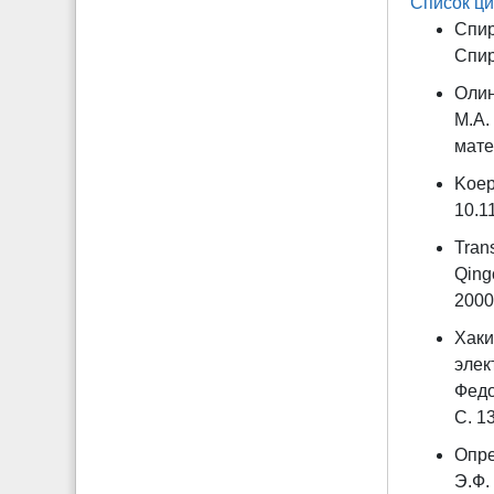
Список ци
Спир
Спир
Олин
М.А.
мате
Koep
10.1
Trans
Qing
2000.
Хаки
элек
Федо
С. 1
Опре
Э.Ф.