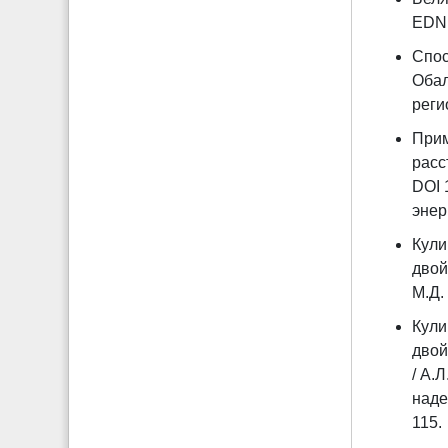
EDN 
Спос
Обал
реги
Прим
расс
DOI 
энер
Кули
двой
М.Д.
Кули
двой
/ А.
наде
115.