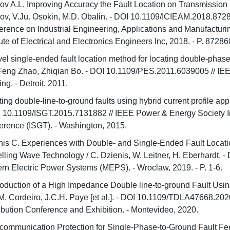
ov A.L. Improving Accuracy the Fault Location on Transmission L
kov, V.Ju. Osokin, M.D. Obalin. - DOI 10.1109/ICIEAM.2018.872
erence on Industrial Engineering, Applications and Manufactur
tute of Electrical and Electronics Engineers Inc, 2018. - P. 87286
el single-ended fault location method for locating double-phase
 Feng Zhao, Zhiqian Bo. - DOI 10.1109/PES.2011.6039005 // I
ng. - Detroit, 2011.
ing double-line-to-ground faults using hybrid current profile appr
I 10.1109/ISGT.2015.7131882 // IEEE Power & Energy Society I
erence (ISGT). - Washington, 2015.
nis C. Experiences with Double- and Single-Ended Fault Loca
elling Wave Technology / C. Dzienis, W. Leitner, H. Eberhardt
rn Electric Power Systems (MEPS). - Wroclaw, 2019. - P. 1-6.
oduction of a High Impedance Double line-to-ground Fault Usin
M. Cordeiro, J.C.H. Paye [et al.]. - DOI 10.1109/TDLA47668.2
ribution Conference and Exhibition. - Montevideo, 2020.
communication Protection for Single-Phase-to-Ground Fault Fee