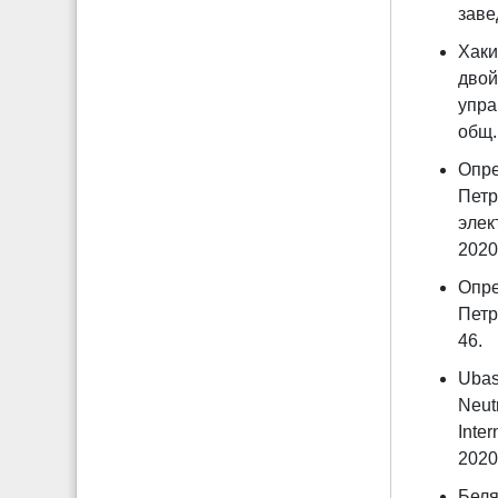
заве
Хаки
двой
упра
общ.
Опре
Петр
элек
2020
Опре
Петр
46.
Ubas
Neut
Inte
2020.
Беля