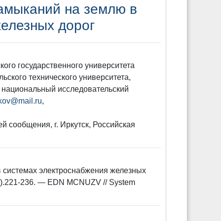
амыканий на землю в
елезных дорог
ского государственного университета
ьского технического университета,
й национальный исследовательский
kov@mail.ru
,
ей сообщения, г. Иркутск, Российская
в системах электроснабжения железных
(2).221-236. — EDN MCNUZV // System