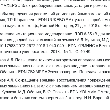
YMXEPS // Электрооборудование: эксплуатация и ремонт. - 20
обы определения расстояний до мест двойных замыканий на 
ин, Т.Р. Шарафеев. - EDN UUKEBO // Актуальные проблемы э
он.) науч.-техн. конф., Нижний Новгород, 21 дек. 2018 г. - Ни
енение имитационного моделирования ЛЭП 6-35 кВ для п
тояния до двойных замыканий на землю / А.Л. Куликов, М.Д.
10.17588/2072-2672.2018.1.040-049. - EDN YPMNNC // Вест
гетического университета. - 2018. - № 1. - С. 40-49.
ков А.Л. Повышение точности алгоритмов определения мес
ных замыканиях на землю с помощью введения итерационных
 Обалин. - EDN ZBXMPZ // Электроэнергия. Передача и распред
ков А.Л. Сокращение времени восстановления поврежденно
ных замыканиях на землю с применением итерационных п
Л. Куликов, М.Д. Обалин, В.Ю. Осокин. - EDN YDLMVM // Ме
жности больших систем энергетики / отв. ред. Н.И. Воропай. - И