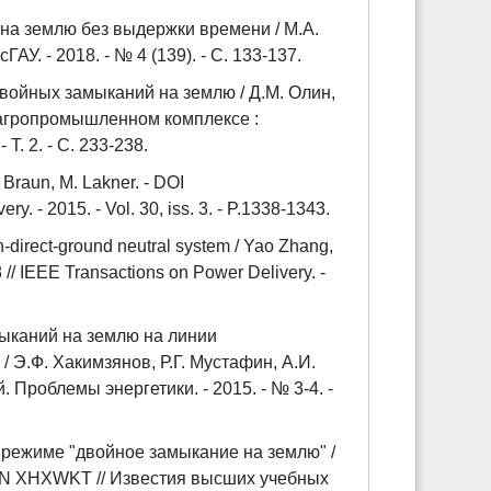
на землю без выдержки времени / М.А.
У. - 2018. - № 4 (139). - С. 133-137.
двойных замыканий на землю / Д.М. Олин,
 агропромышленном комплексе :
Т. 2. - С. 233-238.
 Braun, M. Lakner. - DOI
 - 2015. - Vol. 30, iss. 3. - P.1338-1343.
on-direct-ground neutral system / Yao Zhang,
/ IEEE Transactions on Power Delivery. -
ыканий на землю на линии
 Э.Ф. Хакимзянов, Р.Г. Мустафин, А.И.
Проблемы энергетики. - 2015. - № 3-4. -
 режиме "двойное замыкание на землю" /
 EDN XHXWKT // Известия высших учебных