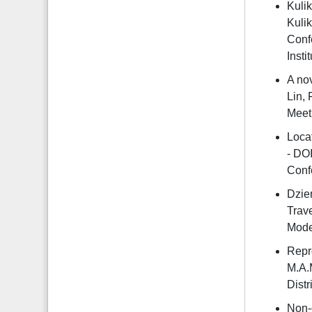
Kulik
Kuli
Conf
Insti
A nov
Lin,
Meeti
Locat
- DO
Conf
Dzie
Trav
Mode
Repr
M.A.
Dist
Non-