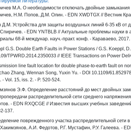
тируемой литературы:
ичев М.А. О необходимости отключать двойные замыкания 
ичев, Н.М. Попов, Д.М. Олин. - EDN XWDTGX // Вестник КрасГА
 Д.М. Устройства для защиты воздушных линий 6-35 кВ от 
 Спиричев. - EDN YNTBLB // Актуальные проблемы науки в
риалы 68-й междунар. науч.-практ. конф. - Караваево, 2017. - 
pl G.S. Double Earth Faults in Power Stations / G.S. Koeppl, D.
109/TPWRD.2014.2350033 // IEEE Transactions on Power Delivery.
mission line fault location for double phase-to-earth fault on n
chao Zhang, Wennan Song, Yuxin Yu. - DOI 10.1109/61.852978 /
 - Vol. 15, iss. 2. - P. 520-524.
мзянов Э.Ф. Определение расстояний до мест двойных зам
тропередачи распределительной сети среднего напряжения /
тов. - EDN RXQCGE // Известия высших учебных заведений. 
32-137.
деление поврежденного участка распределительной сети в
 Хакимзянов, А.И. Федотов, Р.Г. Мустафин, Р.У. Галеева. -