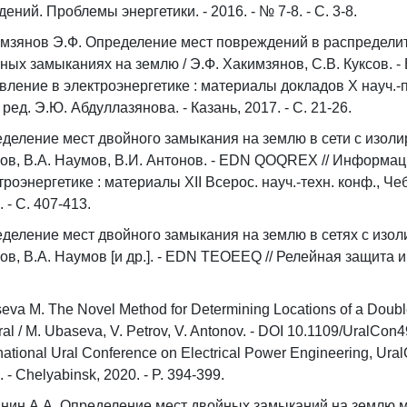
дений. Проблемы энергетики. - 2016. - № 7-8. - С. 3-8.
мзянов Э.Ф. Определение мест повреждений в распредели
ных замыканиях на землю / Э.Ф. Хакимзянов, С.В. Куксов. -
вление в электроэнергетике : материалы докладов X науч.-прак
 ред. Э.Ю. Абдуллазянова. - Казань, 2017. - С. 21-26.
деление мест двойного замыкания на землю в сети с изолир
ов, В.А. Наумов, В.И. Антонов. - EDN QOQREX // Информац
троэнергетике : материалы XII Всерос. науч.-техн. конф., Че
. - С. 407-413.
деление мест двойного замыкания на землю в сетях с изоли
ов, В.А. Наумов [и др.]. - EDN TEOEEQ // Релейная защита и а
eva M. The Novel Method for Determining Locations of a Double
ral / M. Ubaseva, V. Petrov, V. Antonov. - DOI 10.1109/UralC
rnational Ural Conference on Electrical Power Engineering, Ur
 - Chelyabinsk, 2020. - P. 394-399.
нин А.А. Определение мест двойных замыканий на землю ме